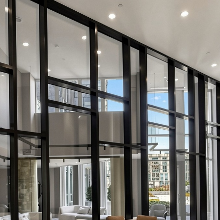
05 Dundas Stre
Oakville