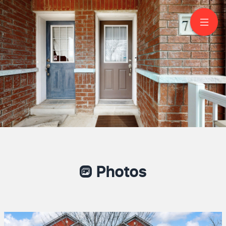
771 Cornell Rouge Blvd
Markham
Photos