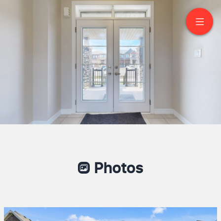
54 Lise Lane
Haldimand
Photos